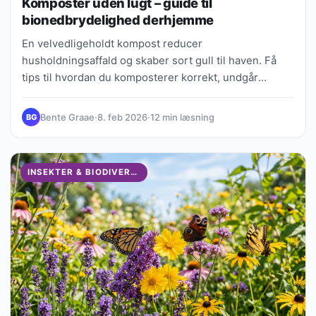
Komposter uden lugt – guide til
bionedbrydelighed derhjemme
En velvedligeholdt kompost reducer
husholdningsaffald og skaber sort gull til haven. Få
tips til hvordan du komposterer korrekt, undgår
dårlige lugte og fremskynder processen naturligt.
Bente Graae
·
8. feb 2026
·
12 min læsning
BG
INSEKTER & BIODIVERSITET