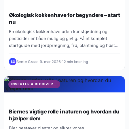
Økologisk køkkenhave for begyndere – start
nu
En økologisk køkkenhave uden kunstgødning og
pesticider er både mulig og givtig. Få et komplet
startguide med jordprægning, frø, plantning og høst
hele året rundt.
Bente Graae
·
9. mar 2026
·
12 min læsning
BG
INSEKTER & BIODIVERSITET
Biernes vigtige rolle i naturen og hvordan du
hjælper dem
Bier bestøver planter og sikrer vores