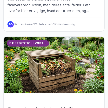
fødevareproduktion, men deres antal falder. Lær
hvorfor bier er vigtige, hvad der truer dem, og
konkrete skridt du kan tage for at beskytte dem.
Bente Graae
·
22. feb 2026
·
12 min læsning
BG
BÆREDYGTIG LIVSSTIL