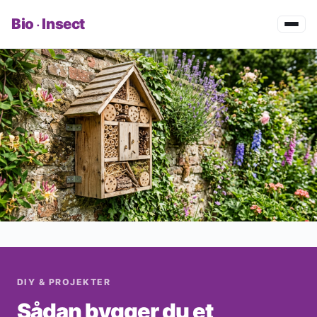
·
Bio
Insect
DIY & PROJEKTER
Sådan bygger du et